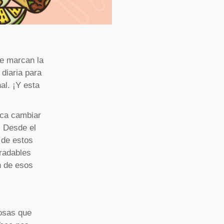
e marcan la
 diaria para
al. ¡Y esta
fica cambiar
. Desde el
 de estos
radables
n de esos
cosas que