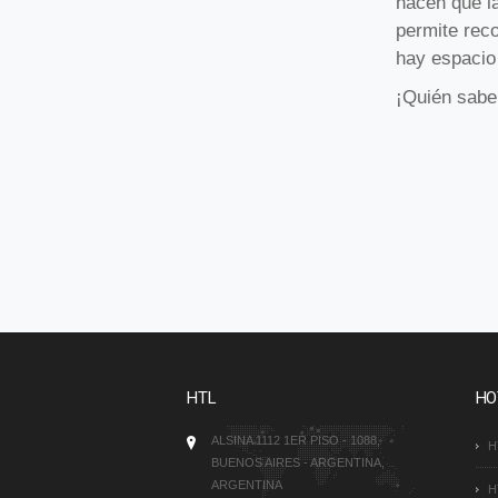
hacen que la
permite reco
hay espacio 
¡Quién sabe
HTL
HO
ALSINA 1112 1ER PISO - 1088,
H
BUENOS AIRES - ARGENTINA,
ARGENTINA
H