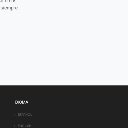
Taco nos
, siempre
IDIOMA
ESPAÑOL
ENGLISH