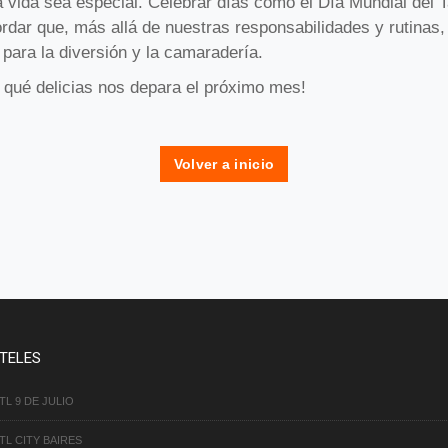
 vida sea especial. Celebrar días como el Día Mundial del 
rdar que, más allá de nuestras responsabilidades y rutinas
para la diversión y la camaradería.
 qué delicias nos depara el próximo mes!
Volver a inicio
TELES
TL 9 DE JULIO
TL CITY BAIRES