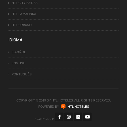
HTL CITY BAIRES
HTL LA MALINKA
HTL URBANO
IDIOMA
ESPAÑOL
ENGLISH
PORTUGUÊS
COPYRIGHT © 2019 BY HTL HOTELES. ALL RIGHTS RESERVED.
POWERED BY
HTL HOTELES
CONECTATE