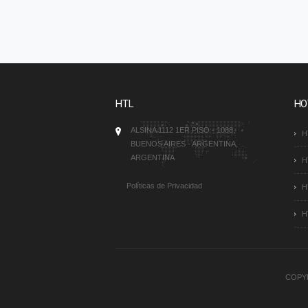
HTL
HO
ALSINA 1112 1ER PISO - 1088,
H
BUENOS AIRES - ARGENTINA,
ARGENTINA
H
Políticas de Privacidad
H
H
COPYR