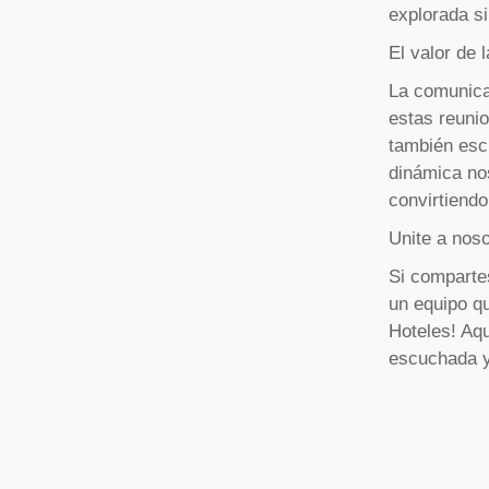
explorada si
El valor de 
La comunica
estas reuni
también esc
dinámica nos
convirtiendo
Unite a nos
Si compartes
un equipo qu
Hoteles! Aqu
escuchada y