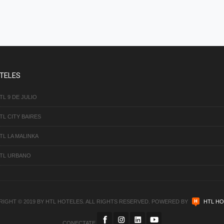
TELES
TL 9 DE JULIO
TL CITY BAIRES
TL LA MALINKA
TL URBANO
IGHT © 2019 BY HTL HOTELES. ALL RIGHTS RESERVED. POWERED BY
HTL HO
CONECTATE