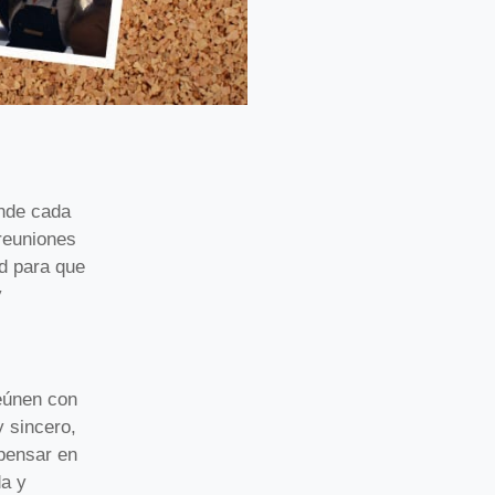
onde cada
reuniones
d para que
y
eúnen con
y sincero,
pensar en
da y