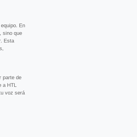
 equipo. En
, sino que
. Esta
s,
r parte de
te a HTL
tu voz será