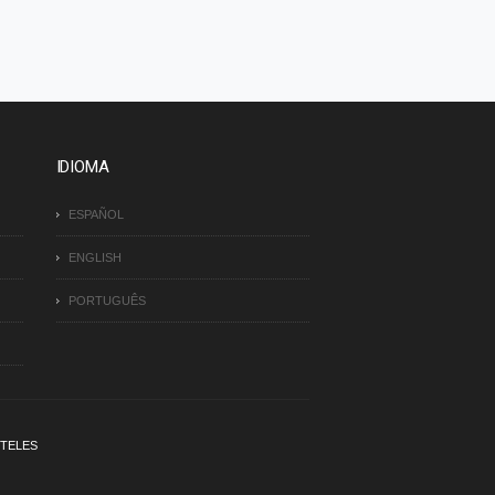
IDIOMA
ESPAÑOL
ENGLISH
PORTUGUÊS
TELES