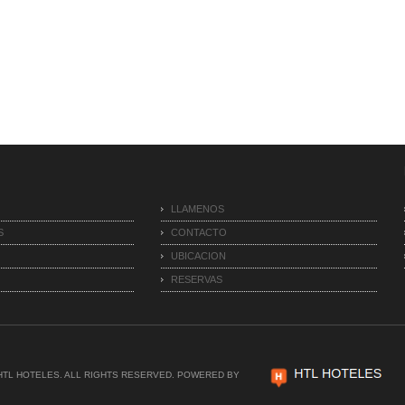
S
LLAMENOS
S
CONTACTO
UBICACION
RESERVAS
 HTL HOTELES. ALL RIGHTS RESERVED. POWERED BY