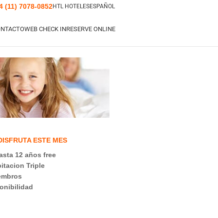
4 (11) 7078-0852
HTL HOTELES
ESPAÑOL
ONTACTO
WEB CHECK IN
RESERVE ONLINE
DISFRUTA ESTE MES
asta 12 años free
itacion Triple
embros
onibilidad