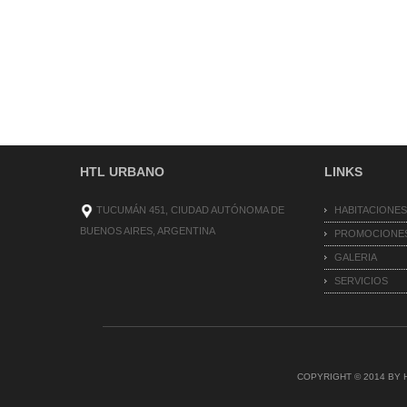
HTL URBANO
LINKS
TUCUMÁN 451, CIUDAD AUTÓNOMA DE
HABITACIONE
BUENOS AIRES, ARGENTINA
PROMOCIONE
GALERIA
SERVICIOS
COPYRIGHT © 2014 BY