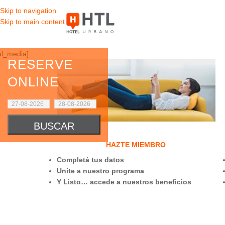
Skip to navigation
Skip to main content
al_media]
RESERVE
ONLINE
HAZTE MIEMBRO
Completá tus datos
Unite a nuestro programa
Y Listo… accede a nuestros beneficios