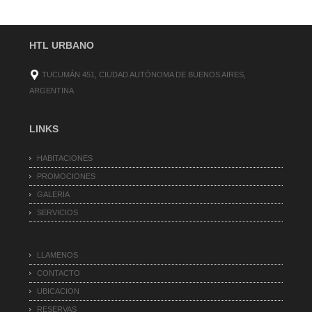
HTL URBANO
TUCUMÁN 451, CIUDAD AUTÓNOMA DE BUENOS AIRES,
ARGENTINA
LINKS
HABITACIONES
PROMOCIONES
GALERIA
SERVICIOS
LLAMENOS
CONTACTO
UBICACION
RESERVAS