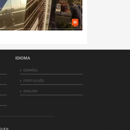
IDIOMA
ESPAÑOL
PORTUGUÊS
ENGLISH
ELES