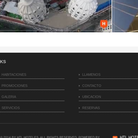
NKS
HABITACIONES
LLAMENOS
PROMOCIONES
CONTACTO
GALERIA
UBICACION
SERVICIOS
RESERVAS
HTL HOT
© 2014 BY HTL HOTELES. ALL RIGHTS RESERVED. POWERED BY