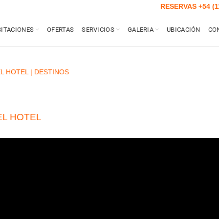
RESERVAS
+54 (1
ITACIONES
OFERTAS
SERVICIOS
GALERIA
UBICACIÓN
CO
L HOTEL
|
DESTINOS
EL HOTEL