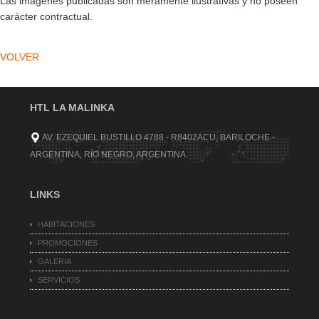
Las imágenes publicadas son meramente ilustrativas y no poseen
carácter contractual.
VOLVER
HTL LA MALINKA
AV. EZEQUIEL BUSTILLO 4788 - R8402ACU, BARILOCHE -
ARGENTINA, RÍO NEGRO, ARGENTINA
LINKS
HABITACIONES
PROMOCIONES
GALERIA
SERVICIOS