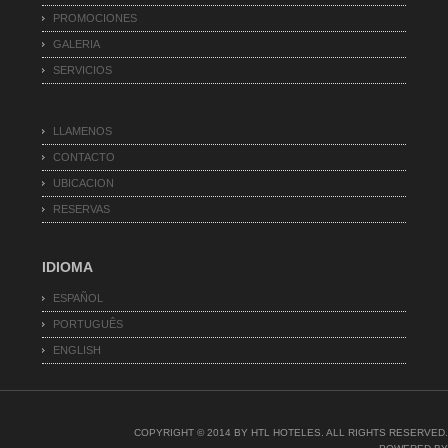
PROMOCIONES
GALERIA
SERVICIOS
LLAMENOS
CONTACTO
UBICACION
RESERVAS
IDIOMA
ESPAÑOL
PORTUGUÊS
ENGLISH
COPYRIGHT © 2014 BY HTL HOTELES. ALL RIGHTS RESERVED.