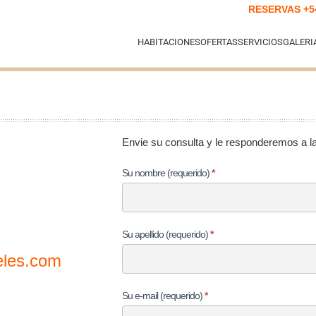
RESERVAS
+5
HABITACIONES
OFERTAS
SERVICIOS
GALERI
Envie su consulta y le responderemos a l
Formulario
Su nombre (requerido)
*
de
Contacto
Su apellido (requerido)
*
eles.com
Su e-mail (requerido)
*