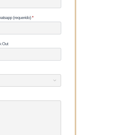
atsapp (requerido)
*
k Out