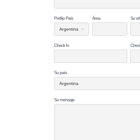
Prefíjo País
Área
Su wh
Check In
Chec
Su país
Su mensaje