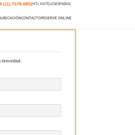
4 (11) 7078-0852
HTL HOTELES
ESPAÑOL
A
UBICACIÓN
CONTACTO
RESERVE ONLINE
a brevedad.