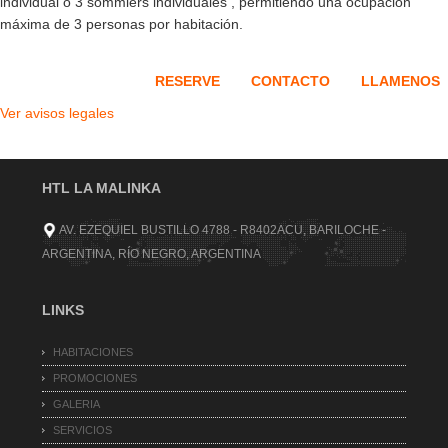
individual o 3 sommiers individuales , permitiendo una ocupación
máxima de 3 personas por habitación.
RESERVE
CONTACTO
LLAMENOS
Ver avisos legales
HTL LA MALINKA
AV. EZEQUIEL BUSTILLO 4788 - R8402ACU, BARILOCHE -
ARGENTINA, RÍO NEGRO, ARGENTINA
LINKS
HABITACIONES
PROMOCIONES
GALERIA
SERVICIOS