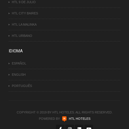
HTL 9 DE JULIO
HTL CITY BAIRES
HTL LA MALINKA
HTL URBANO
IDIOMA
ESPAÑOL
ENGLISH
PORTUGUÊS
COPYRIGHT © 2019 BY HTL HOTELES. ALL RIGHTS RESERVED.
POWERED BY
HTL HOTELES