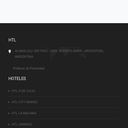
HTL
ALSINA 1112 1ER PISO - 1088, BUENOS AIRES - ARGENTINA,
ARGENTINA
Políticas de Privacidad
HOTELES
HTL 9 DE JULIO
HTL CITY BAIRES
HTL LA MALINKA
HTL URBANO