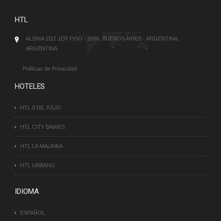
HTL
ALSINA 1112 1ER PISO - 1088, BUENOS AIRES - ARGENTINA,
ARGENTINA
Políticas de Privacidad
HOTELES
HTL 9 DE JULIO
HTL CITY BAIRES
HTL LA MALINKA
HTL URBANO
IDIOMA
ESPAÑOL