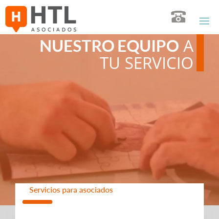
Reproductor
Reproductor
A
NUESTRO EQUIPO
de
de
TU SERVICIO
video
video
Servicios para asociados