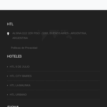
HTL
ALSINA 1112 1ER PISO - 1088, BUENOS AIRES - ARGENTINA,
ARGENTINA
Políticas de Privacidad
HOTELES
HTL 9 DE JULIO
HTL CITY BAIRES
HTL LA MALINKA
HTL URBANO