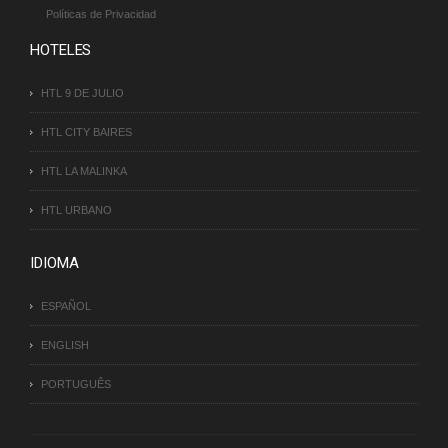
Políticas de Privacidad
HOTELES
HTL 9 DE JULIO
HTL CITY BAIRES
HTL LA MALINKA
HTL URBANO
IDIOMA
ESPAÑOL
ENGLISH
PORTUGUÊS