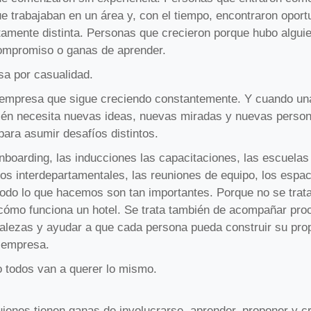
e trabajaban en un área y, con el tiempo, encontraron opor
tamente distinta. Personas que crecieron porque hubo alguie
compromiso o ganas de aprender.
sa por casualidad.
empresa que sigue creciendo constantemente. Y cuando u
ién necesita nuevas ideas, nuevas miradas y nuevas perso
ara asumir desafíos distintos.
nboarding, las inducciones las capacitaciones, las escuelas 
os interdepartamentales, las reuniones de equipo, los espac
todo lo que hacemos son tan importantes. Porque no se trat
cómo funciona un hotel. Se trata también de acompañar pro
rtalezas y ayudar a que cada persona pueda construir su pro
a empresa.
o todos van a querer lo mismo.
ienes tienen ganas de involucrarse, aprender, proponer y cr