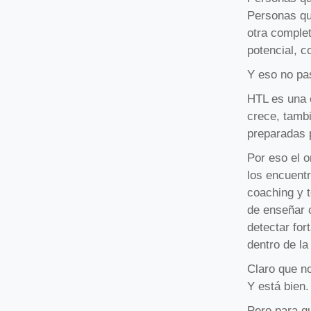
Personas qu
otra comple
potencial, 
Y eso no pa
HTL es una 
crece, tamb
preparadas p
Por eso el o
los encuentr
coaching y 
de enseñar 
detectar fo
dentro de l
Claro que n
Y está bien.
Pero para qu