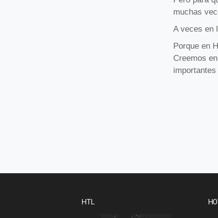
muchas vece
A veces en 
Porque en H
Creemos en 
importantes
HTL
HO