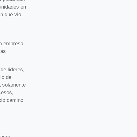
tunidades en
n que vio
na empresa
nas
de lideres,
io de
a solamente
cesos,
pio camino
ecer,