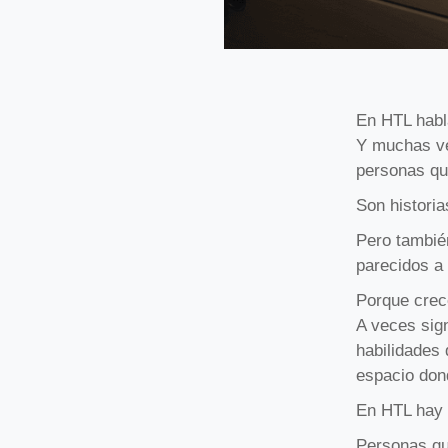
En HTL habl
Y muchas ve
personas qu
Son historia
Pero tambié
parecidos a 
Porque crece
A veces sig
habilidades 
espacio don
En HTL hay 
Personas qu