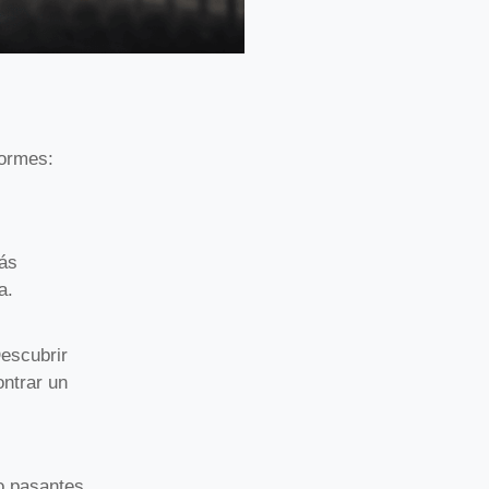
ormes:
Más
a.
Descubrir
ontrar un
o pasantes.