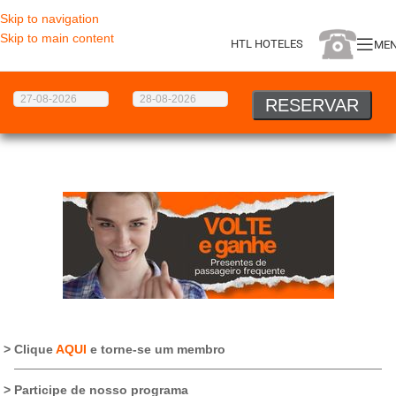
Skip to navigation
Skip to main content
HTL HOTELES
ME
Clique
AQUI
e torne-se um membro
Participe de nosso programa