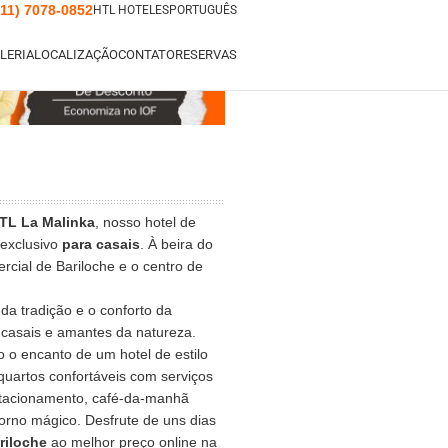
(11) 7078-0852
HTL HOTELES
PORTUGUÊS
LERIA
LOCALIZAÇÃO
CONTATO
RESERVAS
TL La Malinka
, nosso hotel de
 exclusivo
para casais
. À beira do
cial de Bariloche e o centro de
da tradição e o conforto da
 casais e amantes da natureza.
 o encanto de um hotel de estilo
quartos confortáveis com serviços
 estacionamento, café-da-manhã
orno mágico. Desfrute de uns dias
riloche
ao melhor preço online na