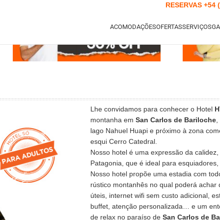
RESERVAS
+54 
ACOMODAÇÕES
OFERTAS
SERVIÇOS
GA
Lhe convidamos para conhecer o Hotel
H
montanha em
San Carlos de Bariloche
,
lago Nahuel Huapi e próximo à zona comer
esqui Cerro Catedral.
Nosso hotel é uma expressão da calidez, 
Patagonia, que é ideal para esquiadores,
Nosso hotel propõe uma estadia com todo
rústico montanhês no qual poderá achar 
úteis, internet wifi sem custo adicional,
buffet, atenção personalizada… e um ent
de relax no paraíso de
San Carlos de Ba