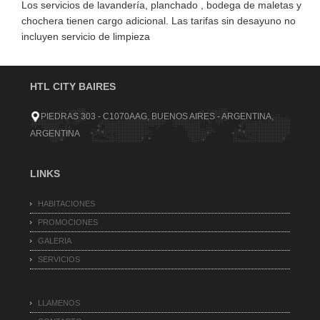
Los servicios de lavandería, planchado , bodega de maletas y
chochera tienen cargo adicional. Las tarifas sin desayuno no
incluyen servicio de limpieza
HTL CITY BAIRES
PIEDRAS 303 - C1070AAG, BUENOS AIRES - ARGENTINA,
ARGENTINA
LINKS
HABITACIONES
PROMOCIONES
GALERIA
SERVICIOS
LLAMENOS