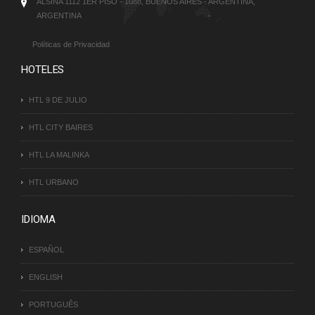
ALSINA 1112 1ER PISO - 1088, BUENOS AIRES - ARGENTINA,
ARGENTINA
Políticas de Privacidad
HOTELES
HTL 9 DE JULIO
HTL CITY BAIRES
HTL LA MALINKA
HTL URBANO
IDIOMA
ESPAÑOL
ENGLISH
PORTUGUÊS